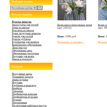
Выберите валюту
Все для свадьбы
Букеты невесты
Аксессуары для гостей
Белая многолепестковая лилия
Белая а
Арки из цветов
(арт.
216-G
)
(арт.
18
Браслеты из цветов
Букет подружки невесты
Букеты для гостей
Цена:
1500 руб.
Цена:
2
Букеты дублеры
Бутоньерка для жениха
Положить в корзину...
Положит
Комплексное оформление
Лепестки роз
Оформление авто
Оформление ресторана
Подушки для колец
Цветы в прическу
Подарки
Воздушные шары
Домашние пироги
Знаки зодиака
Игрушки
Клубника в шоколаде
Конфеты
Открытки
Парфюмерия женская
Парфюмерия мужская
Печенье
Пироженные
Подарочные наборы и посуда