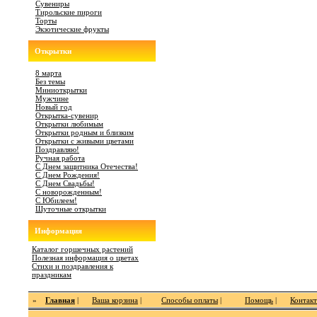
Сувениры
Тирольские пироги
Торты
Экзотические фрукты
Открытки
8 марта
Без темы
Миниоткрытки
Мужчине
Новый год
Открытка-сувенир
Открытки любимым
Открытки родным и близким
Открытки с живыми цветами
Поздравляю!
Ручная работа
С Днем защитника Отечества!
С Днем Рождения!
С Днем Свадьбы!
С новорожденным!
С Юбилеем!
Шуточные открытки
Информация
Каталог горшечных растений
Полезная информация о цветах
Стихи и поздравления к
праздникам
»
Главная
|
Ваша корзина
|
Способы оплаты
|
Помощь
|
Контак