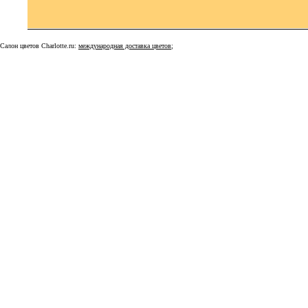
Салон цветов Charlotte.ru:
международная доставка цветов
;