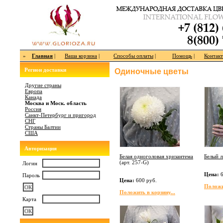
»
Главная
|
Ваша корзина
|
Способы оплаты
|
Помощь
|
Контак
Регион доставки
Одиночные цветы
Другие страны
Европа
Канада
Москва и Моск. область
Россия
Санкт-Петербург и пригород
СНГ
Страны Балтии
США
Авторизация
Белая одноголовая хризантема
Белый л
(арт.
257-G
)
Логин
Цена:
6
Пароль
Цена:
600 руб.
Положит
Положить в корзину...
Карта