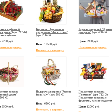
инка с клубникой
Корзинка с фруктами и
Корзина сладостей "Приятн
лаждение"
(арт.
217-G
)
продуктами "Аппетитная"
угощение"
(арт.
488-G
)
инка клубники.
(арт.
266-G
)
:
7200 руб.
Цена:
9900 руб.
Цена:
12500 руб.
жить в корзину...
Положить в корзину...
Положить в корзину...
рочная корзина
Подарочная корзина "Present
Подарочная корзинка
иновый джем"
from Italy"
(арт.
589-G
)
"Гурмания"
(арт.
712-G
)
503-G
)
Подарочная корзинка с
фруктами, чаем и сладостя
Цена:
6500 руб.
:
9500 руб.
Цена:
12000 руб.
Положить в корзину...