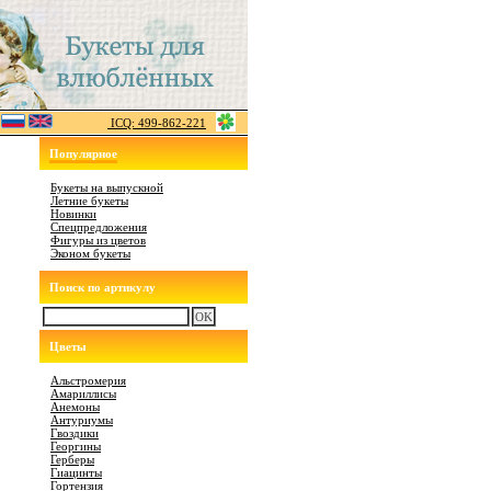
ICQ: 499-862-221
Популярное
Букеты на выпускной
Летние букеты
Новинки
Спецпредложения
Фигуры из цветов
Эконом букеты
Поиск по артикулу
Цветы
Альстромерия
Амариллисы
Анемоны
Антуриумы
Гвоздики
Георгины
Герберы
Гиацинты
Гортензия