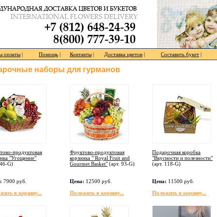
ы оплаты
|
Помощь
|
Контакты
|
Доставка цветов
|
Составить букет
|
арочные наборы для гурманов
тово-продуктовая
Фруктово-продуктовая
Подарочная коробка
инка "Угощение"
корзинка " Royal Fruit and
"Вкусности и полезности"
46-G
)
Gourmet Basket"
(арт.
93-G
)
(арт.
118-G
)
:
7900 руб.
Цена:
12500 руб.
Цена:
11500 руб.
жить в корзину...
Положить в корзину...
Положить в корзину...