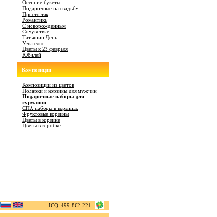
Осенние букеты
Подарочные на свадьбу
Просто так
Романтика
С новорожденным
Сочувствие
Татьянин День
Учителю
Цветы к 23 февраля
Юбилей
Композиции
Композиции из цветов
Подарки и корзины для мужчин
Подарочные наборы для
гурманов
СПА наборы в корзинах
Фруктовые корзины
Цветы в корзине
Цветы в коробке
ICQ: 499-862-221