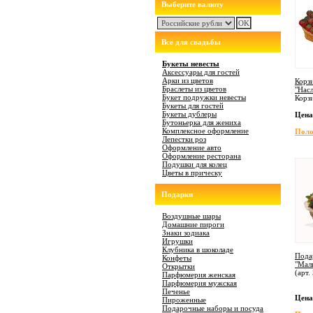
Выберите валюту
Все для свадьбы
Букеты невесты
Аксессуары для гостей
Арки из цветов
Корз
Браслеты из цветов
"Нас
Букет подружки невесты
Корз
Букеты для гостей
Букеты дублеры
Цена
Бутоньерка для жениха
Комплексное оформление
Поло
Лепестки роз
Оформление авто
Оформление ресторана
Подушки для колец
Цветы в прическу
Подарки
Воздушные шары
Домашние пироги
Знаки зодиака
Игрушки
Клубника в шоколаде
Пода
Конфеты
"Мал
Открытки
(арт.
Парфюмерия женская
Парфюмерия мужская
Печенье
Цена
Пироженные
Подарочные наборы и посуда