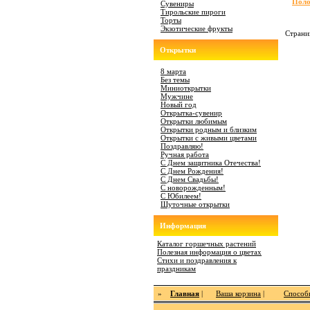
Поло
Сувениры
Тирольские пироги
Торты
Экзотические фрукты
Страни
Открытки
8 марта
Без темы
Миниоткрытки
Мужчине
Новый год
Открытка-сувенир
Открытки любимым
Открытки родным и близким
Открытки с живыми цветами
Поздравляю!
Ручная работа
С Днем защитника Отечества!
С Днем Рождения!
С Днем Свадьбы!
С новорожденным!
С Юбилеем!
Шуточные открытки
Информация
Каталог горшечных растений
Полезная информация о цветах
Стихи и поздравления к
праздникам
»
Главная
|
Ваша корзина
|
Способ