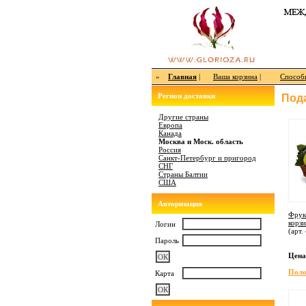
»
Главная
|
Ваша корзина
|
Способ
Регион доставки
Под
Другие страны
Европа
Канада
Москва и Моск. область
Россия
Санкт-Петербург и пригород
СНГ
Страны Балтии
США
Авторизация
Фрук
корз
Логин
(арт.
Пароль
Цена
Поло
Карта