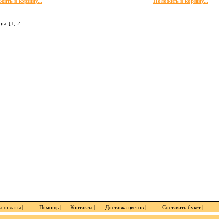
жить в корзину...
Положить в корзину...
цы: [1]
2
ы оплаты
|
Помощь
|
Контакты
|
Доставка цветов
|
Составить букет
|