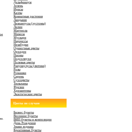
Дельфиниум
Зелень
Ирисы
Каллы
Комнатные растения
Ландыши
Лизиантусы (эустомы)
Лилии
Маттиола
Мимоза
ое
Мускари
Нарциссы
Незабудки
Одиночные цветы
Орхидеи
Пионы
Подсолнухи
Полевые цветы
Ранункулусы (лютики)
Розы
Ромашки
Сирень
Сухоцветы
Тюльпаны
Фрезии
Хризантемы
Экзотические цветы
Цветы по случаю
Бизнес букеты
Весенние букеты
ми.
ВИП букеты и композиции
День Рождения
Знаки зодиака
Креативные букеты