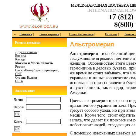
»
Главная
|
Ваша корзина
|
Способы оплаты
|
Помощь
|
Контак
Регион доставки
Альстромерия
Другие страны
Альстромерия
- излюбленный цвето
Европа
заслужившие огромное почтение и 
Канада
Москва и Моск. область
женщин. Особенностью этого цветка
Россия
гармонична в деловых букетах, при
Санкт-Петербург и пригород
же время не стоит забывать, что и
СНГ
Страны Балтии
украшали пышные королевские свадь
США
использован при составлении букет
и чувственность, так и задор, игр
Авторизация
Америки.
Логин
Цветы альстромерии прекрасно подо
праздничного украшения зала. Преж
Пароль
требует особого ухода, но при этом
месяца. Кроме того, стоит обратить
запаха, что делает их прекрасным
Карта
побеспокоит людей, страдающих ал
С помощью изысканных цветков ал