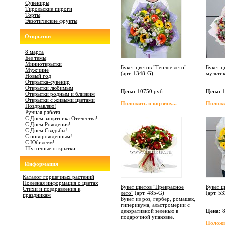
Сувениры
Тирольские пироги
Торты
Экзотические фрукты
Открытки
8 марта
Без темы
Миниоткрытки
Букет цветов "Теплое лето"
Букет ц
Мужчине
(арт.
1348-G
)
мультик
Новый год
Открытка-сувенир
Открытки любимым
Цена:
10750 руб.
Цена:
1
Открытки родным и близким
Открытки с живыми цветами
Положить в корзину...
Положит
Поздравляю!
Ручная работа
С Днем защитника Отечества!
С Днем Рождения!
С Днем Свадьбы!
С новорожденным!
С Юбилеем!
Шуточные открытки
Информация
Каталог горшечных растений
Полезная информация о цветах
Букет цветов "Прекрасное
Букет ц
Стихи и поздравления к
лето"
(арт.
485-G
)
(арт.
53
праздникам
Букет из роз, гербер, ромашек,
гиперикума, альстромерии с
декоративной зеленью в
Цена:
8
подарочной упаковке.
Положит