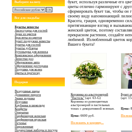
букет, используя различные его цве
Выберите валюту
цветы отлично гармонируют с друг
сформировать букет так, чтобы он 
своему виду напоминающий лилию, 
Все для свадьбы
Красота, грация, одновременно сила
притягивающие взгляд и вызываю
Букеты невесты
женский цветок, поэтому составляя
Аксессуары для гостей
Арки из цветов
прекрасном растении, создайте не
Браслеты из цветов
любимой. Излюбленный цветок кор
Букет подружки невесты
Вашего букета!
Букеты для гостей
Букеты дублеры
Бутоньерка для жениха
Комплексное оформление
Лепестки роз
Оформление авто
Оформление ресторана
Подушки для колец
Цветы в прическу
Подарки
Воздушные шары
Корзинка из альстромерий
Букет ц
Домашние пироги
"Пастель"
(арт.
63-G
)
(арт.
15
Знаки зодиака
Корзинка из разноцветных
Игрушки
альстромерий в пастельных
Клубника в шоколаде
тонах с декоративной зеленью.
Цена:
8
Конфеты
Открытки
Цена:
6600 руб.
Положит
Парфюмерия женская
Парфюмерия мужская
Положить в корзину...
Печенье
Пироженные
Подарочные наборы и посуда