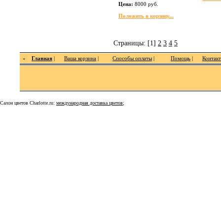
Цена:
8000 руб.
Положить в корзину...
Страницы: [1]
2
3
4
5
»
Главная
|
Ваша корзина
|
Способы оплаты
|
Помощь
|
Контак
Салон цветов Charlotte.ru:
международная доставка цветов
;