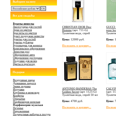
Выберите валюту
Все для свадьбы
Букеты невесты
Аксессуары для гостей
CHRISTIAN DIOR Dior
GUCCI G
Арки из цветов
Homme
(арт.
711-G
)
pour h
Браслеты из цветов
Туалетная вода, спрей
Туалетн
Букет подружки невесты
Букеты для гостей
Цена:
12000 руб.
Цена:
1
Букеты дублеры
Бутоньерка для жениха
Положить в корзину...
Положит
Комплексное оформление
Лепестки роз
Оформление авто
Оформление ресторана
Подушки для колец
Цветы в прическу
Подарки
Воздушные шары
Домашние пироги
Знаки зодиака
ANTONIO BANDERAS The
CALVIN
Игрушки
Golden Secret
(арт.
1123-G
)
(арт.
11
Клубника в шоколаде
Туалетная вода, спрей 50 мл
Туалетн
Конфеты
Открытки
Цена:
4700 руб.
Цена:
7
Парфюмерия женская
Парфюмерия мужская
Положить в корзину...
Положит
Печенье
Пироженные
Подарочные наборы и посуда