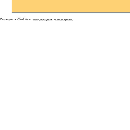
Салон цветов Charlotte.ru:
международная доставка цветов
;