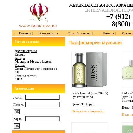
»
Главная
|
Ваша корзина
|
Способы оплаты
|
Помощь
|
Контак
Регион доставки
Парфюмерия мужская
Другие страны
Европа
Канада
Москва и Моск. область
Россия
Санкт-Петербург и пригород
СНГ
Страны Балтии
США
Авторизация
BOSS Bottled
(арт.
707-G
)
LACOST
Туалетная вода
(арт.
70
Логин
Туалетн
Цена:
9000 руб.
Пароль
Цена:
9
Положить в корзину...
Положит
Карта