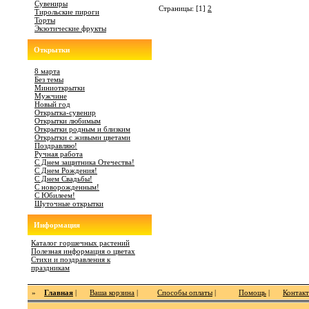
Сувениры
Страницы: [1]
2
Тирольские пироги
Торты
Экзотические фрукты
Открытки
8 марта
Без темы
Миниоткрытки
Мужчине
Новый год
Открытка-сувенир
Открытки любимым
Открытки родным и близким
Открытки с живыми цветами
Поздравляю!
Ручная работа
С Днем защитника Отечества!
С Днем Рождения!
С Днем Свадьбы!
С новорожденным!
С Юбилеем!
Шуточные открытки
Информация
Каталог горшечных растений
Полезная информация о цветах
Стихи и поздравления к
праздникам
»
Главная
|
Ваша корзина
|
Способы оплаты
|
Помощь
|
Контак