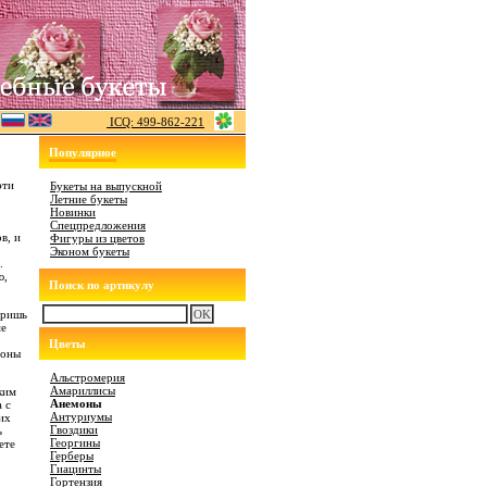
ICQ: 499-862-221
Популярное
эти
Букеты на выпускной
Летние букеты
Новинки
Спецпредложения
в, и
Фигуры из цветов
Эконом букеты
.
ю,
Поиск по артикулу
тришь
ме
Цветы
моны
Альстромерия
Амариллисы
ким
Анемоны
 с
Антуриумы
их
Гвоздики
ь
Георгины
ете
Герберы
Гиацинты
Гортензия