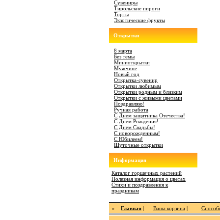
Сувениры
Тирольские пироги
Торты
Экзотические фрукты
Открытки
8 марта
Без темы
Миниоткрытки
Мужчине
Новый год
Открытка-сувенир
Открытки любимым
Открытки родным и близким
Открытки с живыми цветами
Поздравляю!
Ручная работа
С Днем защитника Отечества!
С Днем Рождения!
С Днем Свадьбы!
С новорожденным!
С Юбилеем!
Шуточные открытки
Информация
Каталог горшечных растений
Полезная информация о цветах
Стихи и поздравления к
праздникам
»
Главная
|
Ваша корзина
|
Способ