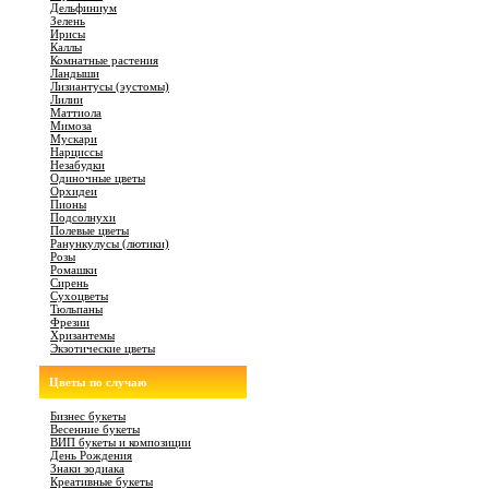
Дельфиниум
Зелень
Ирисы
Каллы
Комнатные растения
Ландыши
Лизиантусы (эустомы)
Лилии
Маттиола
Мимоза
Мускари
Нарциссы
Незабудки
Одиночные цветы
Орхидеи
Пионы
Подсолнухи
Полевые цветы
Ранункулусы (лютики)
Розы
Ромашки
Сирень
Сухоцветы
Тюльпаны
Фрезии
Хризантемы
Экзотические цветы
Цветы по случаю
Бизнес букеты
Весенние букеты
ВИП букеты и композиции
День Рождения
Знаки зодиака
Креативные букеты