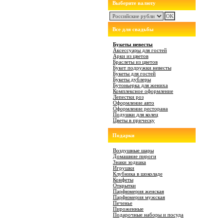
Выберите валюту
Все для свадьбы
Букеты невесты
Аксессуары для гостей
Арки из цветов
Браслеты из цветов
Букет подружки невесты
Букеты для гостей
Букеты дублеры
Бутоньерка для жениха
Комплексное оформление
Лепестки роз
Оформление авто
Оформление ресторана
Подушки для колец
Цветы в прическу
Подарки
Воздушные шары
Домашние пироги
Знаки зодиака
Игрушки
Клубника в шоколаде
Конфеты
Открытки
Парфюмерия женская
Парфюмерия мужская
Печенье
Пироженные
Подарочные наборы и посуда