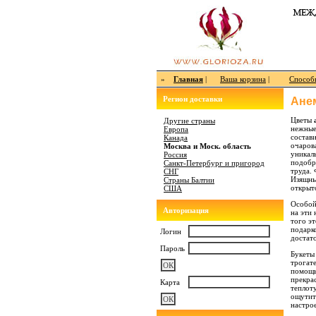
»
Главная
|
Ваша корзина
|
Способ
Регион доставки
Ане
Цветы
Другие страны
нежные
Европа
состави
Канада
очаров
Москва и Моск. область
уникал
Россия
подобр
Санкт-Петербург и пригород
труда. 
СНГ
Изящны
Страны Балтии
открыт
США
Особой
Авторизация
на эти
того э
подарк
Логин
достат
Пароль
Букеты
трогат
помощь
прекра
Карта
теплоту
ощутит
настро