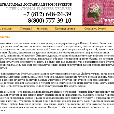
ы оплаты
|
Помощь
|
Контакты
|
Доставка цветов
|
Составить букет
|
моны
анемоны
– это непохожие не на что, прекрасные украшения для Вашего букета. Возможно 
 растения не обладают роскошью розы или грацией альстромерии, но с их помощью можно
ть удивительно трогательный и тёплый букет, который согреет своей красотой, лёгкостью и
анием. Букеты, оформленные цветами анемоны, неповторимы в своей выразительности и
ьной, неповторимой красоте. Эти цветы довольно разнообразны в оттенках и форме лепестко
ать тот вид растения, которым наилучшим образом подчеркнёт красоту букета, не составит
Флористы умело вплетают эти цветы в общий вид как делового, так и романтического букета
е цветы
анемоны
ещё издревле радуют женщин своей простотой и одновременно нежность
остью.
 популярностью букеты с анемонами пользуются в зимнее время. Действительно, когда смо
 нежные лепестки цветов, незаметно погружаешься в ощущение летнего тепла и солнца. Кро
то растение зачастую растёт на дачных участках и букет из них станет непревзойдённым
ом, который сможет напомнить о тёплом лете и конечно же поднять настроение. Цветы ане
очно неприхотливы и букеты из них будут радовать Вас долгое время.
 из анемонов – это прекрасный подарок для Вашей половинки. Удивите Вашу избранницу та
ельным букетом, и она оценит Вашу открытость и оригинальность. Выразить нежные чувства
ю этих прекрасных цветов и ваша возлюбленная надолго запомнит теплоту и очарование эт
сных растений. Флористы составят букет, который сможет выразить Ваши чувства и передат
 Вашей любви. Букеты из анемон – это лёгкое, тёплое прикосновение лета, которое Вы смож
ь даже холодными зимними вечерами. Подарите себе и своим любимым частичку летнего
ения.