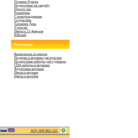
Осенние букеты
Подарочные на свадьбу
Просто так
Романтика
С новорожденным
Сочувствие
Татьянин День
Учителю
Цветы к 23 февраля
Юбилей
Композиции
Композиции из цветов
Подарки и корзины для мужчин
Подарочные наборы для гурманов
СПА наборы в корзинах
Фруктовые корзины
Цветы в корзине
Цветы в коробке
ICQ: 499-862-221