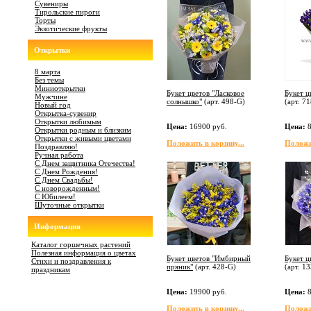
Сувениры
Тирольские пироги
Торты
Экзотические фрукты
Открытки
8 марта
Без темы
Миниоткрытки
Букет цветов "Ласковое
Букет ц
Мужчине
солнышко"
(арт.
498-G
)
(арт.
71
Новый год
Открытка-сувенир
Открытки любимым
Цена:
16900 руб.
Цена:
8
Открытки родным и близким
Открытки с живыми цветами
Положить в корзину...
Положит
Поздравляю!
Ручная работа
С Днем защитника Отечества!
С Днем Рождения!
С Днем Свадьбы!
С новорожденным!
С Юбилеем!
Шуточные открытки
Информация
Каталог горшечных растений
Полезная информация о цветах
Букет цветов "Имбирный
Букет ц
Стихи и поздравления к
пряник"
(арт.
428-G
)
(арт.
13
праздникам
Цена:
19900 руб.
Цена:
8
Положить в корзину...
Положит