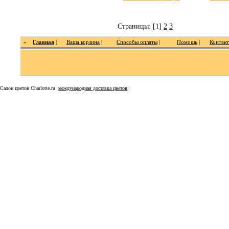
Страницы: [1]
2
3
»
Главная
|
Ваша корзина
|
Способы оплаты
|
Помощь
|
Контак
Салон цветов Charlotte.ru:
международная доставка цветов
;