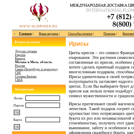
»
Главная
|
Ваша корзина
|
Способы оплаты
|
Помощь
|
Контак
Регион доставки
Ирисы
Другие страны
Цветы ирисов – это символ Франци
Европа
очарования. Эти растения символиз
Канада
Москва и Моск. область
составленные из ирисов, особенно
Россия
хотите сделать приятный подарок с
Санкт-Петербург и пригород
многословным подарком, способным
СНГ
Страны Балтии
Ирисы удивительны в своей потря
США
полуоткрытость заставляет надолго
цветах. Если Вы выбираете букет 
Авторизация
ирисов как нельзя лучше подойдут 
символ мужественности и грациозн
Логин
Ирисы притягивают своей магическ
Пароль
лепестков. Такой подарок согреет 
хрупкостью этих потрясающих цвето
букета из роз или незамысловатой 
Карта
утончённостью, получить этот удив
вынимание, заботу и особенное к 
оформления свадебного букета, цве