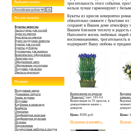
Выберите валюту
трогательность этого события, про
нельзя лучше гармонируют с белым 
Букеты из ирисов невероятно рома
Все для свадьбы
обязательно свяжите с букетами из
сохранят в Вашем доме атмосферу 
Букеты невесты
Вашим близким теплоту и радость 
Аксессуары для гостей
Арки из цветов
Наполните жизнь любимых людей 
Браслеты из цветов
воспоминаниями, трогательность и 
Букет подружки невесты
подчеркнёт Вашу любовь и преданн
Букеты для гостей
Букеты дублеры
Бутоньерка для жениха
Комплексное оформление
Лепестки роз
Оформление авто
Оформление ресторана
Подушки для колец
Цветы в прическу
Подарки
Воздушные шары
Композиция из ирисов
Корзина
Домашние пироги
"Фаворит"
(арт.
165-G
)
алмазах
Знаки зодиака
Композиция из 35 ирисов, в
Корзина
Игрушки
декоративном кашпо с
лизиант
Клубника в шоколаде
декором.
декорат
Конфеты
Открытки
Цена:
8500 руб.
Цена:
1
Парфюмерия женская
Парфюмерия мужская
Положить в корзину...
Положит
Печенье
Пироженные
Подарочные наборы и посуда